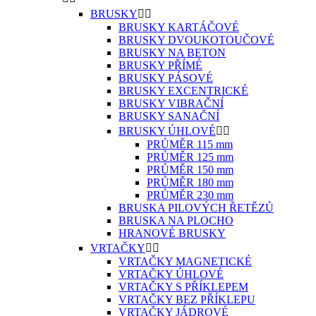
BRUSKY


BRUSKY KARTÁČOVÉ
BRUSKY DVOUKOTOUČOVÉ
BRUSKY NA BETON
BRUSKY PŘÍMÉ
BRUSKY PÁSOVÉ
BRUSKY EXCENTRICKÉ
BRUSKY VIBRAČNÍ
BRUSKY SANAČNÍ
BRUSKY ÚHLOVÉ


PRŮMĚR 115 mm
PRŮMĚR 125 mm
PRŮMĚR 150 mm
PRŮMĚR 180 mm
PRŮMĚR 230 mm
BRUSKA PILOVÝCH ŘETĚZŮ
BRUSKA NA PLOCHO
HRANOVÉ BRUSKY
VRTAČKY


VRTAČKY MAGNETICKÉ
VRTAČKY ÚHLOVÉ
VRTAČKY S PŘÍKLEPEM
VRTAČKY BEZ PŘÍKLEPU
VRTAČKY JÁDROVÉ