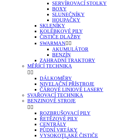
SERVÍROVACÍ STOLKY
BOXY
SLUNEČNÍKY
HOUPAČKY
SKLENÍKY
KOLÉBKOVÉ PILY
ČISTIČE DLAŽBY
SWARMAN


AKUMULÁTOR
BENZÍN
ZAHRADNÍ TRAKTORY
MĚŘÍCÍ TECHNIKA


DÁLKOMĚRY
NIVELAČNÍ PŘÍSTROJE
ČÁROVÉ LINIOVÉ LASERY
SVAŘOVACÍ TECHNIKA
BENZINOVÉ STROJE


ROZBRUŠOVACÍ PILY
ŘETĚZOVÉ PILY
CENTRÁLY
PŮDNÍ VRTÁKY
VYSOKOTLAKÉ ČISTIČE