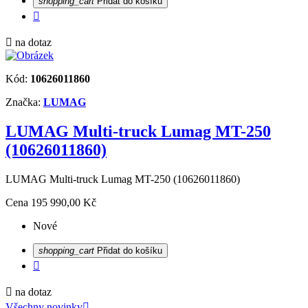
shopping_cart
Přidat do košíku


na dotaz
Kód:
10626011860
Značka:
LUMAG
LUMAG Multi-truck Lumag MT-250
(10626011860)
LUMAG Multi-truck Lumag MT-250 (10626011860)
Cena
195 990,00 Kč
Nové
shopping_cart
Přidat do košíku


na dotaz
Všechny novinky
