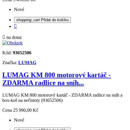
Nové
shopping_cart
Přidat do košíku


na dotaz
Kód:
93652506
Značka:
LUMAG
LUMAG KM 800 motorový kartáč -
ZDARMA radlice na sníh...
LUMAG KM 800 motorový kartáč - ZDARMA radlice na sníh a
box-koš na nečistoty (93652506)
Cena
25 990,00 Kč
Nové