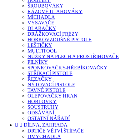
HOBLÍKY
ŠROUBOVÁKY
RÁZOVÉ UTAHOVÁKY
MÍCHADLA
VYSAVAČE
DLABAČKY
DRÁŽKOVACÍ FRÉZY
HORKOVZDUŠNÉ PISTOLE
LEŠTIČKY
MULTITOOL
NŮŽKY NA PLECH A PROSTŘIHOVAČE
PILNÍKY
SPONKOVAČKY-HŘEBÍKOVAČKY
STŘÍKACÍ PISTOLE
ŘEZAČKY
NÝTOVACÍ PISTOLE
TAVNÉ PISTOLE
OLEPOVAČKY HRAN
HOBLOVKY
SOUSTRUHY
ODSÁVÁNÍ
OSTATNÍ NÁŘADÍ


DÍLNA, ZAHRADA
DRTIČE VĚTVÍ,ŠTÍPAČE
DMYCHADLA