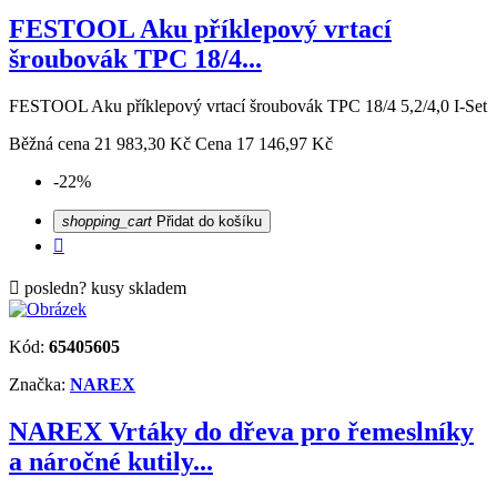
FESTOOL Aku příklepový vrtací
šroubovák TPC 18/4...
FESTOOL Aku příklepový vrtací šroubovák TPC 18/4 5,2/4,0 I-Set
Běžná cena
21 983,30 Kč
Cena
17 146,97 Kč
-22%
shopping_cart
Přidat do košíku


posledn? kusy skladem
Kód:
65405605
Značka:
NAREX
NAREX Vrtáky do dřeva pro řemeslníky
a náročné kutily...