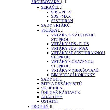
ŠROUBOVÁKY..


SEKÁČE


SDS - PLUS
SDS - MAX
ŠESTIHRAN
SADY VRTÁKŮ
VRTÁKY


VRTÁKY A VÁLCOVOU
STOPKOU
VRTÁKY SDS - PLUS
VRTÁKY SDS - MAX
VRTÁKY SE ŠESTIHRANNOU
STOPKOU
VRTÁKY S OSAZENOU
STOPKOU
VRTÁKY VYBRUŠOVANÉ
BIM VRTACÍ KORUNKY
SADY BITŮ
BITY A DRŽÁKY BITŮ
SKLÍČIDLA
ÚHLOVÉ NÁSTAVCE
ADAPTÉRY
OSTATNÍ
PRO PILY

