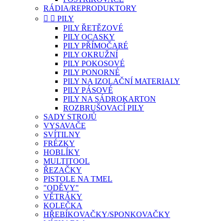
RÁDIA/REPRODUKTORY


PILY
PILY ŘETĚZOVÉ
PILY OCASKY
PILY PŘÍMOČARÉ
PILY OKRUŽNÍ
PILY POKOSOVÉ
PILY PONORNÉ
PILY NA IZOLAČNÍ MATERIALY
PILY PÁSOVÉ
PILY NA SÁDROKARTON
ROZBRUŠOVACÍ PILY
SADY STROJŮ
VYSAVAČE
SVÍTILNY
FRÉZKY
HOBLÍKY
MULTITOOL
ŘEZAČKY
PISTOLE NA TMEL
"ODĚVY"
VĚTRÁKY
KOLEČKA
HŘEBÍKOVAČKY/SPONKOVAČKY