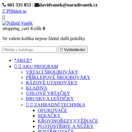
601 335 853
/
davidvanek@naradivanek.cz

Přihlásit se

shopping_cart
Košík
0
Ve vašem košíku nejsou žádné další položky

Vyhledávání
*AKCE*


AKU PROGRAM
VRTACÍ ŠROUBOVÁKY
PŘÍKLEPOVÉ ŠROUBOVÁKY
RÁZOVÉ UTAHOVÁKY
KLADIVA
ÚHLOVÉ VRTAČKY
BRUSKY A LEŠTIČKY


ZAHRADNÍ TECHNIKA
OFUKOVAČE
SEKAČKY
KŘOVINOŘEZY,VYŽÍNAČE
PLOTOSTŘIHY, A NŮŽKY
POSTŘIKOVAČE