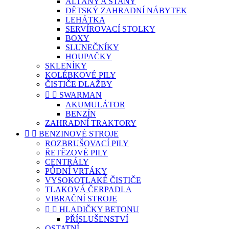
ALTÁNY A STANY
DĚTSKÝ ZAHRADNÍ NÁBYTEK
LEHÁTKA
SERVÍROVACÍ STOLKY
BOXY
SLUNEČNÍKY
HOUPAČKY
SKLENÍKY
KOLÉBKOVÉ PILY
ČISTIČE DLAŽBY


SWARMAN
AKUMULÁTOR
BENZÍN
ZAHRADNÍ TRAKTORY


BENZINOVÉ STROJE
ROZBRUŠOVACÍ PILY
ŘETĚZOVÉ PILY
CENTRÁLY
PŮDNÍ VRTÁKY
VYSOKOTLAKÉ ČISTIČE
TLAKOVÁ ČERPADLA
VIBRAČNÍ STROJE


HLADIČKY BETONU
PŘÍSLUŠENSTVÍ
OSTATNÍ