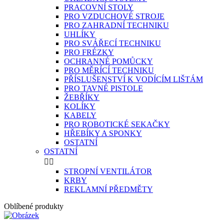
PRACOVNÍ STOLY
PRO VZDUCHOVÉ STROJE
PRO ZAHRADNÍ TECHNIKU
UHLÍKY
PRO SVÁŘECÍ TECHNIKU
PRO FRÉZKY
OCHRANNÉ POMŮCKY
PRO MĚRÍCÍ TECHNIKU
PŘÍSLUŠENSTVÍ K VODÍCÍM LIŠTÁM
PRO TAVNÉ PISTOLE
ŽEBŘÍKY
KOLÍKY
KABELY
PRO ROBOTICKÉ SEKAČKY
HŘEBÍKY A SPONKY
OSTATNÍ
OSTATNÍ


STROPNÍ VENTILÁTOR
KRBY
REKLAMNÍ PŘEDMĚTY
Oblíbené produkty