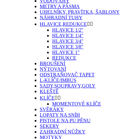
VODOVÁHY
METRY A PÁSMA
UHELNÍKY, PRAVÍTKA, ŠABLONY
NÁHRADNÍ TUHY
HLAVICE,REDUKCE


HLAVICE 1/2"
HLAVICE 1/4"
HLAVICE 3/4"
HLAVICE 3/8"
HLAVICE 1"
REDUKCE
BROUŠENÍ
NÝTOVANÍ
ODSTRAŇOVAČ TAPET
L-KLÍČE/IMBUS
SADY,SOUPRAVY,GOLY
KLEŠTĚ
KLÍČE


MOMENTOVÉ KLÍČE
SVĚRÁKY
LOPATY NA SNÍH
PISTOLE NA PU PĚNU
SEKERY
ZAHRADNÍ NŮŽKY
MOTYKY