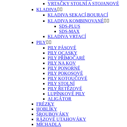
VRTAČKY STOLNÍ A STOJANOVÉ
KLADIVA


KLADIVA SEKACÍ,BOURACÍ
KLADIVA KOMBINOVANÉ


SDS-PLUS
SDS-MAX
KLADIVA VRTACÍ
PILY


PILY PÁSOVÉ
PILY OCASKY
PILY PŘÍMOČARÉ
PILY NA KOV
PILY PONORNÉ
PILY POKOSOVÉ
PILY KOTOUČOVÉ
PILY STOLNÍ
PILY ŘETĚZOVÉ
LUPÍNKOVÉ PILY
ALIGÁTOR
FRÉZKY
HOBLÍKY
ŠROUBOVÁKY
RÁZOVÉ UTAHOVÁKY
MÍCHADLA