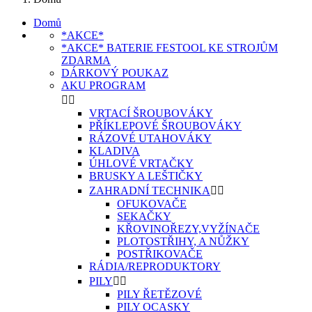
Domů
*AKCE*
*AKCE* BATERIE FESTOOL KE STROJŮM
ZDARMA
DÁRKOVÝ POUKAZ
AKU PROGRAM


VRTACÍ ŠROUBOVÁKY
PŘÍKLEPOVÉ ŠROUBOVÁKY
RÁZOVÉ UTAHOVÁKY
KLADIVA
ÚHLOVÉ VRTAČKY
BRUSKY A LEŠTIČKY
ZAHRADNÍ TECHNIKA


OFUKOVAČE
SEKAČKY
KŘOVINOŘEZY,VYŽÍNAČE
PLOTOSTŘIHY, A NŮŽKY
POSTŘIKOVAČE
RÁDIA/REPRODUKTORY
PILY


PILY ŘETĚZOVÉ
PILY OCASKY