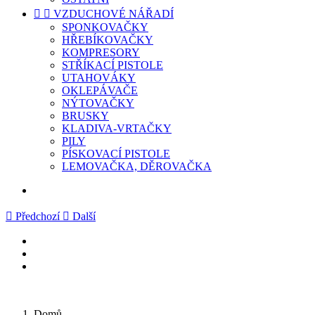


VZDUCHOVÉ NÁŘADÍ
SPONKOVAČKY
HŘEBÍKOVAČKY
KOMPRESORY
STŘÍKACÍ PISTOLE
UTAHOVÁKY
OKLEPÁVAČE
NÝTOVAČKY
BRUSKY
KLADIVA-VRTAČKY
PILY
PÍSKOVACÍ PISTOLE
LEMOVAČKA, DĚROVAČKA

Předchozí

Další
Domů