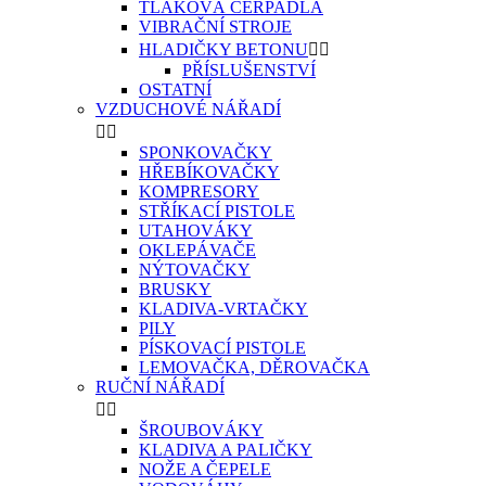
TLAKOVÁ ČERPADLA
VIBRAČNÍ STROJE
HLADIČKY BETONU


PŘÍSLUŠENSTVÍ
OSTATNÍ
VZDUCHOVÉ NÁŘADÍ


SPONKOVAČKY
HŘEBÍKOVAČKY
KOMPRESORY
STŘÍKACÍ PISTOLE
UTAHOVÁKY
OKLEPÁVAČE
NÝTOVAČKY
BRUSKY
KLADIVA-VRTAČKY
PILY
PÍSKOVACÍ PISTOLE
LEMOVAČKA, DĚROVAČKA
RUČNÍ NÁŘADÍ


ŠROUBOVÁKY
KLADIVA A PALIČKY
NOŽE A ČEPELE