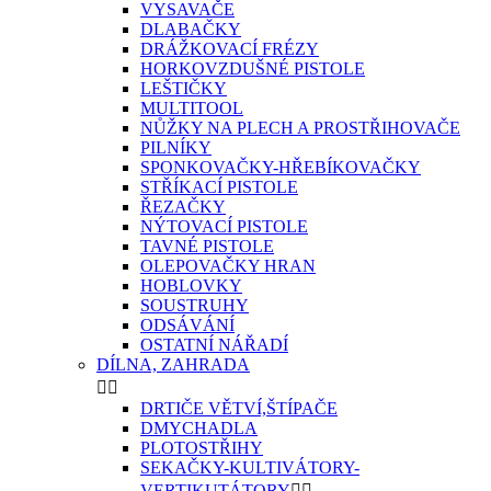
VYSAVAČE
DLABAČKY
DRÁŽKOVACÍ FRÉZY
HORKOVZDUŠNÉ PISTOLE
LEŠTIČKY
MULTITOOL
NŮŽKY NA PLECH A PROSTŘIHOVAČE
PILNÍKY
SPONKOVAČKY-HŘEBÍKOVAČKY
STŘÍKACÍ PISTOLE
ŘEZAČKY
NÝTOVACÍ PISTOLE
TAVNÉ PISTOLE
OLEPOVAČKY HRAN
HOBLOVKY
SOUSTRUHY
ODSÁVÁNÍ
OSTATNÍ NÁŘADÍ
DÍLNA, ZAHRADA


DRTIČE VĚTVÍ,ŠTÍPAČE
DMYCHADLA
PLOTOSTŘIHY
SEKAČKY-KULTIVÁTORY-
VERTIKUTÁTORY

