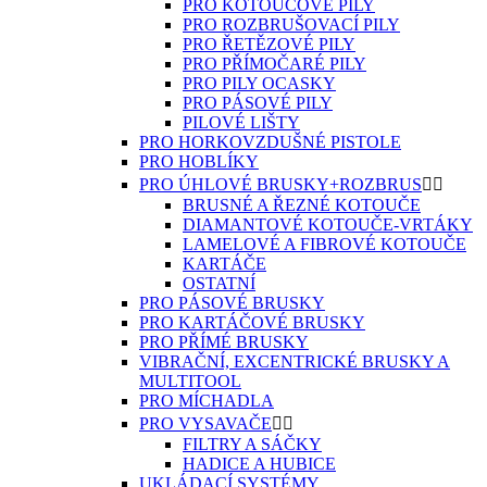
PRO KOTOUČOVÉ PILY
PRO ROZBRUŠOVACÍ PILY
PRO ŘETĚZOVÉ PILY
PRO PŘÍMOČARÉ PILY
PRO PILY OCASKY
PRO PÁSOVÉ PILY
PILOVÉ LIŠTY
PRO HORKOVZDUŠNÉ PISTOLE
PRO HOBLÍKY
PRO ÚHLOVÉ BRUSKY+ROZBRUS


BRUSNÉ A ŘEZNÉ KOTOUČE
DIAMANTOVÉ KOTOUČE-VRTÁKY
LAMELOVÉ A FIBROVÉ KOTOUČE
KARTÁČE
OSTATNÍ
PRO PÁSOVÉ BRUSKY
PRO KARTÁČOVÉ BRUSKY
PRO PŘÍMÉ BRUSKY
VIBRAČNÍ, EXCENTRICKÉ BRUSKY A
MULTITOOL
PRO MÍCHADLA
PRO VYSAVAČE


FILTRY A SÁČKY
HADICE A HUBICE
UKLÁDACÍ SYSTÉMY