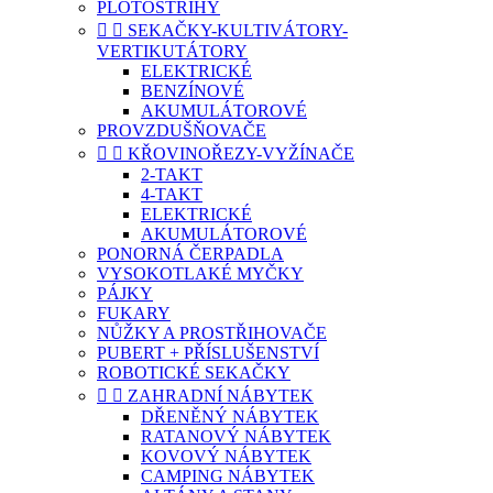
PLOTOSTŘIHY


SEKAČKY-KULTIVÁTORY-
VERTIKUTÁTORY
ELEKTRICKÉ
BENZÍNOVÉ
AKUMULÁTOROVÉ
PROVZDUŠŇOVAČE


KŘOVINOŘEZY-VYŽÍNAČE
2-TAKT
4-TAKT
ELEKTRICKÉ
AKUMULÁTOROVÉ
PONORNÁ ČERPADLA
VYSOKOTLAKÉ MYČKY
PÁJKY
FUKARY
NŮŽKY A PROSTŘIHOVAČE
PUBERT + PŘÍSLUŠENSTVÍ
ROBOTICKÉ SEKAČKY


ZAHRADNÍ NÁBYTEK
DŘENĚNÝ NÁBYTEK
RATANOVÝ NÁBYTEK
KOVOVÝ NÁBYTEK
CAMPING NÁBYTEK