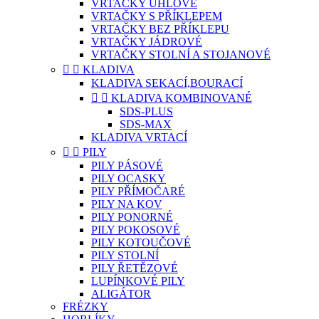
VRTAČKY ÚHLOVÉ
VRTAČKY S PŘÍKLEPEM
VRTAČKY BEZ PŘÍKLEPU
VRTAČKY JÁDROVÉ
VRTAČKY STOLNÍ A STOJANOVÉ


KLADIVA
KLADIVA SEKACÍ,BOURACÍ


KLADIVA KOMBINOVANÉ
SDS-PLUS
SDS-MAX
KLADIVA VRTACÍ


PILY
PILY PÁSOVÉ
PILY OCASKY
PILY PŘÍMOČARÉ
PILY NA KOV
PILY PONORNÉ
PILY POKOSOVÉ
PILY KOTOUČOVÉ
PILY STOLNÍ
PILY ŘETĚZOVÉ
LUPÍNKOVÉ PILY
ALIGÁTOR
FRÉZKY