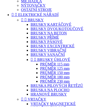
MÍCHADLA
NÝTOVAČKY
OSTATNÍ STROJE


ELEKTRICKÉ NÁŘADÍ


BRUSKY
BRUSKY KARTÁČOVÉ
BRUSKY DVOUKOTOUČOVÉ
BRUSKY NA BETON
BRUSKY PŘÍMÉ
BRUSKY PÁSOVÉ
BRUSKY EXCENTRICKÉ
BRUSKY VIBRAČNÍ
BRUSKY SANAČNÍ


BRUSKY ÚHLOVÉ
PRŮMĚR 115 mm
PRŮMĚR 125 mm
PRŮMĚR 150 mm
PRŮMĚR 180 mm
PRŮMĚR 230 mm
BRUSKA PILOVÝCH ŘETĚZŮ
BRUSKA NA PLOCHO
HRANOVÉ BRUSKY


VRTAČKY
VRTAČKY MAGNETICKÉ