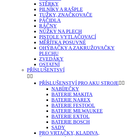
STĚRKY
PILNÍKY A RAŠPLE
TUŽKY, ZNAČKOVAČE
PÁČIDLA
RÁČNY
NŮŽKY NA PLECH
PISTOLE VYTLAČOVACÍ
MĚŘÍTKA POSUVNÉ
OHÝBAČKY A ZAKRUŽOVAČKY
PLECHU
ZVEDÁKY
OSTATNÍ
PŘÍSLUŠENTSVÍ


PŘÍSLUŠENSTVÍ PRO AKU STROJE


NABÍJEČKY
BATERIE MAKITA
BATERIE NAREX
BATERIE FESTOOL
BATERIE MILWAUKEE
BATERIE EXTOL
BATERIE BOSCH
SADY
PRO VRTAČKY, KLADIVA,