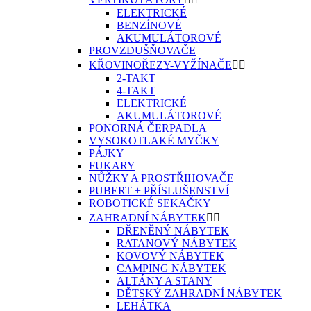
ELEKTRICKÉ
BENZÍNOVÉ
AKUMULÁTOROVÉ
PROVZDUŠŇOVAČE
KŘOVINOŘEZY-VYŽÍNAČE


2-TAKT
4-TAKT
ELEKTRICKÉ
AKUMULÁTOROVÉ
PONORNÁ ČERPADLA
VYSOKOTLAKÉ MYČKY
PÁJKY
FUKARY
NŮŽKY A PROSTŘIHOVAČE
PUBERT + PŘÍSLUŠENSTVÍ
ROBOTICKÉ SEKAČKY
ZAHRADNÍ NÁBYTEK


DŘENĚNÝ NÁBYTEK
RATANOVÝ NÁBYTEK
KOVOVÝ NÁBYTEK
CAMPING NÁBYTEK
ALTÁNY A STANY
DĚTSKÝ ZAHRADNÍ NÁBYTEK
LEHÁTKA